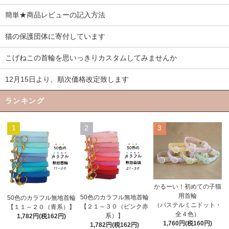
簡単★商品レビューの記入方法
猫の保護団体に寄付しています
こげねこの首輪を思いっきりカスタムしてみませんか
12月15日より、順次価格改定致します
ランキング
1
2
3
かるーい！初めての子猫
用首輪
50色のカラフル無地首輪
50色のカラフル無地首輪
（パステルミニドット・
【２１～３０（ピンク赤
【１１～２０（青系）】
全４色）
系）】
1,782円(税162円)
1,760円(税160円)
1,782円(税162円)