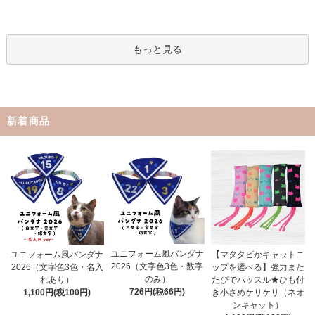
もっと見る
新着商品
ユニフォーム風バンダナ
ユニフォーム風バンダナ
【マタタビかキャットニ
2026（文字色3色・数字
2026（文字色3色・名入
ップを選べる】強力また
のみ）
れあり）
たびでハッスル★ひも付
726円(税66円)
1,100円(税100円)
き小さめケリケリ（ネオ
ンキャット）