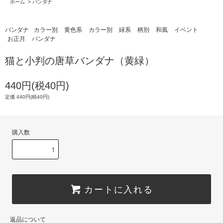
ホーム
>
バンダナ
バンダナ
カラー別
黄色系
カラー別
緑系
柄別
和風
イベント
お正月
バンダナ
猫と小判の唐草バンダナ（黄緑）
440円(税40円)
定価 440円(税40円)
購入数
カートに入れる
返品について