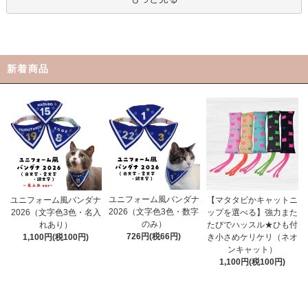
新着商品
ユニフォーム風バンダナ
ユニフォーム風バンダナ
【マタタビかキャットニ
2026（文字色3色・数字
2026（文字色3色・名入
ップを選べる】強力また
のみ）
れあり）
たびでハッスル★ひも付
726円(税66円)
1,100円(税100円)
き小さめケリケリ（ネオ
ンキャット）
1,100円(税100円)