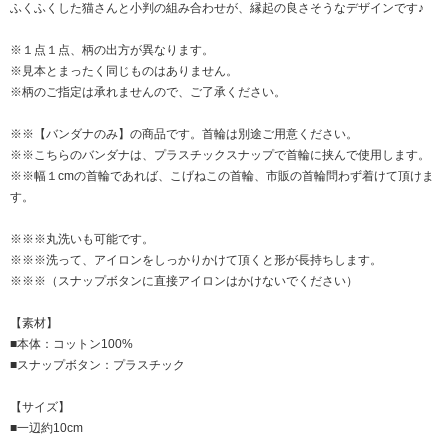
ふくふくした猫さんと小判の組み合わせが、縁起の良さそうなデザインです♪
※１点１点、柄の出方が異なります。
※見本とまったく同じものはありません。
※柄のご指定は承れませんので、ご了承ください。
※※【バンダナのみ】の商品です。首輪は別途ご用意ください。
※※こちらのバンダナは、プラスチックスナップで首輪に挟んで使用します。
※※幅１cmの首輪であれば、こげねこの首輪、市販の首輪問わず着けて頂けま
す。
※※※丸洗いも可能です。
※※※洗って、アイロンをしっかりかけて頂くと形が長持ちします。
※※※（スナップボタンに直接アイロンはかけないでください）
【素材】
■本体：コットン100%
■スナップボタン：プラスチック
【サイズ】
■一辺約10cm