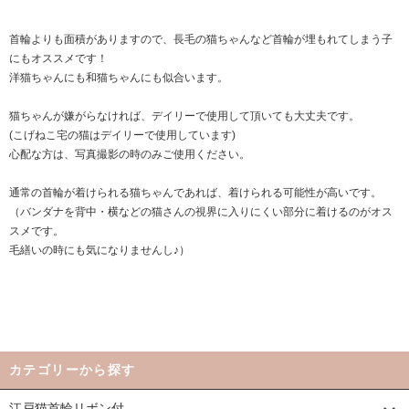
首輪よりも面積がありますので、長毛の猫ちゃんなど首輪が埋もれてしまう子
にもオススメです！
洋猫ちゃんにも和猫ちゃんにも似合います。
猫ちゃんが嫌がらなければ、デイリーで使用して頂いても大丈夫です。
(こげねこ宅の猫はデイリーで使用しています)
心配な方は、写真撮影の時のみご使用ください。
通常の首輪が着けられる猫ちゃんであれば、着けられる可能性が高いです。
（バンダナを背中・横などの猫さんの視界に入りにくい部分に着けるのがオス
スメです。
毛繕いの時にも気になりませんし♪）
カテゴリーから探す
江戸猫首輪リボン付