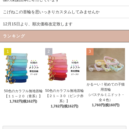
こげねこの首輪を思いっきりカスタムしてみませんか
12月15日より、順次価格改定致します
ランキング
1
2
3
かるーい！初めての子猫
用首輪
50色のカラフル無地首輪
50色のカラフル無地首輪
（パステルミニドット・
【２１～３０（ピンク赤
【１１～２０（青系）】
全４色）
系）】
1,782円(税162円)
1,760円(税160円)
1,782円(税162円)