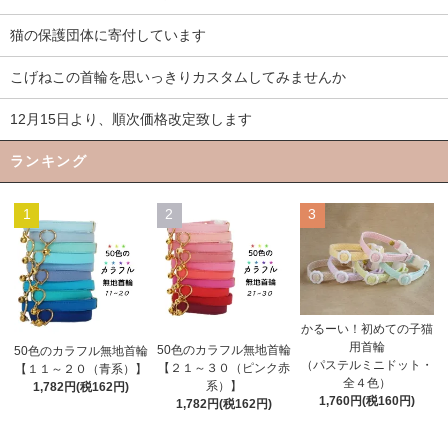
猫の保護団体に寄付しています
こげねこの首輪を思いっきりカスタムしてみませんか
12月15日より、順次価格改定致します
ランキング
1
2
3
かるーい！初めての子猫
用首輪
50色のカラフル無地首輪
50色のカラフル無地首輪
（パステルミニドット・
【２１～３０（ピンク赤
【１１～２０（青系）】
全４色）
系）】
1,782円(税162円)
1,760円(税160円)
1,782円(税162円)