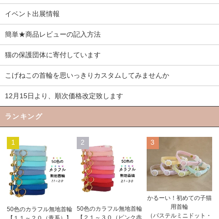
イベント出展情報
簡単★商品レビューの記入方法
猫の保護団体に寄付しています
こげねこの首輪を思いっきりカスタムしてみませんか
12月15日より、順次価格改定致します
ランキング
1
2
3
かるーい！初めての子猫
用首輪
50色のカラフル無地首輪
50色のカラフル無地首輪
（パステルミニドット・
【２１～３０（ピンク赤
【１１～２０（青系）】