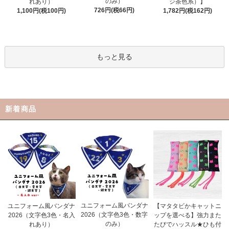
のみ）
れあり）
ジ茶色系）】
726円(税66円)
1,100円(税100円)
1,782円(税162円)
もっと見る
新着商品
ユニフォーム風バンダナ
ユニフォーム風バンダナ
【マタタビかキャットニ
2026（文字色3色・数字
2026（文字色3色・名入
ップを選べる】強力また
のみ）
れあり）
たびでハッスル★ひも付