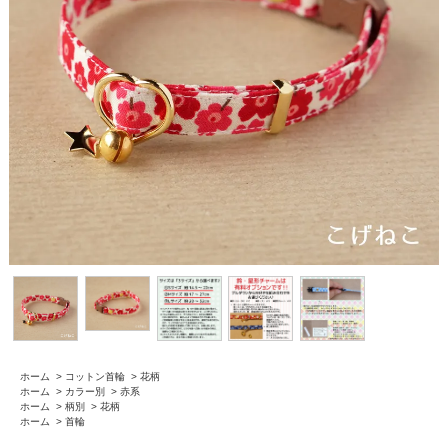
ホーム
>
コットン首輪
>
花柄
ホーム
>
カラー別
>
赤系
ホーム
>
柄別
>
花柄
ホーム
>
首輪