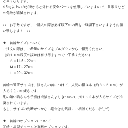
ど重くなります）
4.5kg以上の力が掛かると外れる安全パーツを使用していますので、首吊りなど
の危険が軽減されます。
↓↓ お手数ですが、ご購入の際は必ず以下の内容をご確認下さいますようお願
い致します！ ↓↓
★ 首輪サイズについて
ご注文の際は、ご希望のサイズをプルダウンからご指定ください。
（約１ｃｍ程度の誤差は有り得ますのでご了承ください）
・Ｓ＝14.5～22cm
・Ｍ＝17～27cm
・Ｌ＝20～32cm
首輪の適正サイズは、猫さんの首につけて、人間の指３本（約３～５ｃｍ）が
入るくらいの緩さです。
毛の短い猫さんや子猫は成猫さんよりきつめの、指１～２本が入るサイズが推
奨されています。
もし、サイズの判断がつかない場合はお気軽にご相談ください(*^_^*)
★ 首輪のオプションについて
①鈴・星型チャームは有料オプションです。