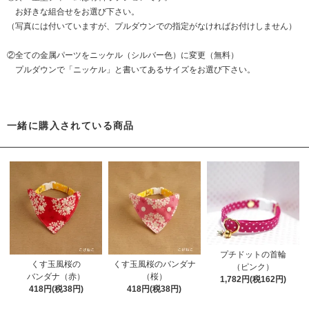
お好きな組合せをお選び下さい。
（写真には付いていますが、プルダウンでの指定がなければお付けしません）
②全ての金属パーツをニッケル（シルバー色）に変更（無料）
プルダウンで「ニッケル」と書いてあるサイズをお選び下さい。
一緒に購入されている商品
プチドットの首輪
くす玉風桜の
くす玉風桜のバンダナ
（ピンク）
バンダナ（赤）
（桜）
1,782円(税162円)
418円(税38円)
418円(税38円)