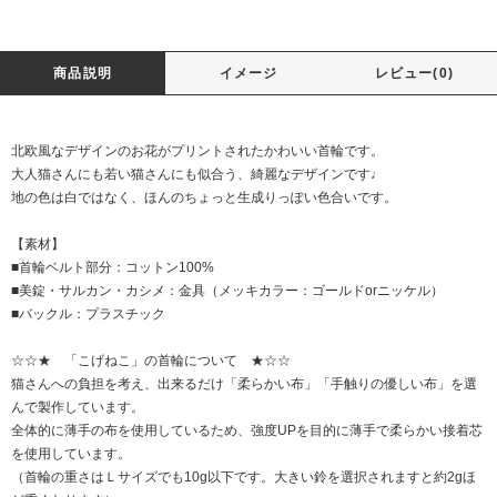
商品説明
イメージ
レビュー(0)
北欧風なデザインのお花がプリントされたかわいい首輪です。
大人猫さんにも若い猫さんにも似合う、綺麗なデザインです♩
地の色は白ではなく、ほんのちょっと生成りっぽい色合いです。
【素材】
■首輪ベルト部分：コットン100%
■美錠・サルカン・カシメ：金具（メッキカラー：ゴールドorニッケル）
■バックル：プラスチック
☆☆★ 「こげねこ」の首輪について ★☆☆
猫さんへの負担を考え、出来るだけ「柔らかい布」「手触りの優しい布」を選
んで製作しています。
全体的に薄手の布を使用しているため、強度UPを目的に薄手で柔らかい接着芯
を使用しています。
（首輪の重さはＬサイズでも10g以下です。大きい鈴を選択されますと約2gほ