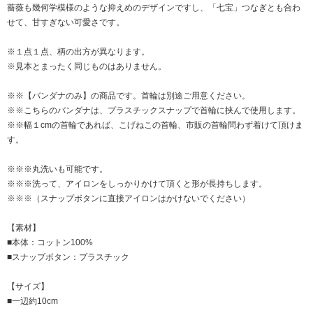
薔薇も幾何学模様のような抑えめのデザインですし、「七宝」つなぎとも合わ
せて、甘すぎない可愛さです。
※１点１点、柄の出方が異なります。
※見本とまったく同じものはありません。
※※【バンダナのみ】の商品です。首輪は別途ご用意ください。
※※こちらのバンダナは、プラスチックスナップで首輪に挟んで使用します。
※※幅１cmの首輪であれば、こげねこの首輪、市販の首輪問わず着けて頂けま
す。
※※※丸洗いも可能です。
※※※洗って、アイロンをしっかりかけて頂くと形が長持ちします。
※※※（スナップボタンに直接アイロンはかけないでください）
【素材】
■本体：コットン100%
■スナップボタン：プラスチック
【サイズ】
■一辺約10cm