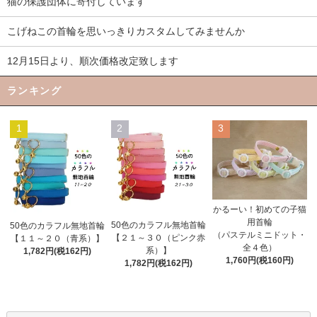
猫の保護団体に寄付しています
こげねこの首輪を思いっきりカスタムしてみませんか
12月15日より、順次価格改定致します
ランキング
1
2
3
かるーい！初めての子猫
用首輪
50色のカラフル無地首輪
50色のカラフル無地首輪
（パステルミニドット・
【２１～３０（ピンク赤
【１１～２０（青系）】
全４色）
系）】
1,782円(税162円)
1,760円(税160円)
1,782円(税162円)