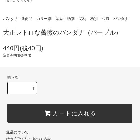
ホーム
>
バンダナ
バンダナ
新商品
カラー別
紫系
柄別
花柄
柄別
和風
バンダナ
大正レトロな薔薇のバンダナ（パープル）
440円(税40円)
定価 440円(税40円)
購入数
カートに入れる
返品について
特定商取引法に基づく表記