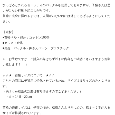
ひっぱると外れるセーフティのバックルを使用しておりますが、子猫さんは思
いがけない行動を起こしがちです。
首輪に完全に慣れるまでは、人間がいない時には外してあげるようにしてくだ
さい。
【素材】
■首輪ベルト部分：コットン100%
■カシメ：金具
■美錠・バックル・押さえパーツ：プラスチック
↓↓ お手数ですが、ご購入の際は必ず以下の内容をご確認下さいますようお願
い致します！ ↓↓
☆☆★ 首輪サイズについて ★☆☆
こちらの商品は子猫用に特化させているため、サイズはＳサイズのみとなりま
す。
（約１ｃｍ程度の誤差は有り得ますのでご了承ください）
・Ｓ＝14.5～22cm
首輪の適正サイズは、子猫の場合、成猫さんよりきつめの、指１～２本が入る
サイズが推奨されています。