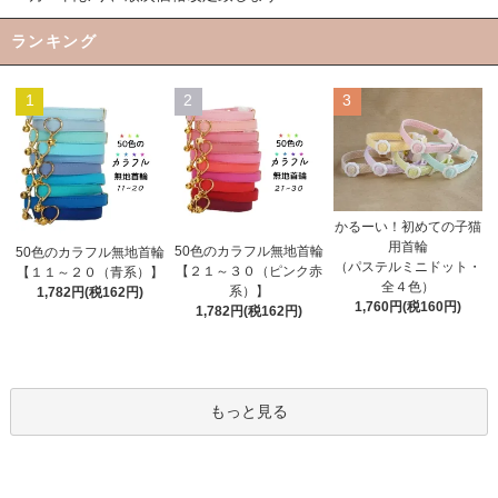
ランキング
1
2
3
かるーい！初めての子猫
用首輪
50色のカラフル無地首輪
50色のカラフル無地首輪
（パステルミニドット・
【２１～３０（ピンク赤
【１１～２０（青系）】
全４色）
系）】
1,782円(税162円)
1,760円(税160円)
1,782円(税162円)
もっと見る