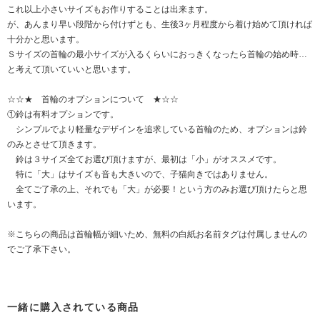
これ以上小さいサイズもお作りすることは出来ます。
が、あんまり早い段階から付けずとも、生後3ヶ月程度から着け始めて頂ければ
十分かと思います。
Ｓサイズの首輪の最小サイズが入るくらいにおっきくなったら首輪の始め時…
と考えて頂いていいと思います。
☆☆★ 首輪のオプションについて ★☆☆
①鈴は有料オプションです。
シンプルでより軽量なデザインを追求している首輪のため、オプションは鈴
のみとさせて頂きます。
鈴は３サイズ全てお選び頂けますが、最初は「小」がオススメです。
特に「大」はサイズも音も大きいので、子猫向きではありません。
全てご了承の上、それでも「大」が必要！という方のみお選び頂けたらと思
います。
※こちらの商品は首輪幅が細いため、無料の白紙お名前タグは付属しませんの
でご了承下さい。
一緒に購入されている商品