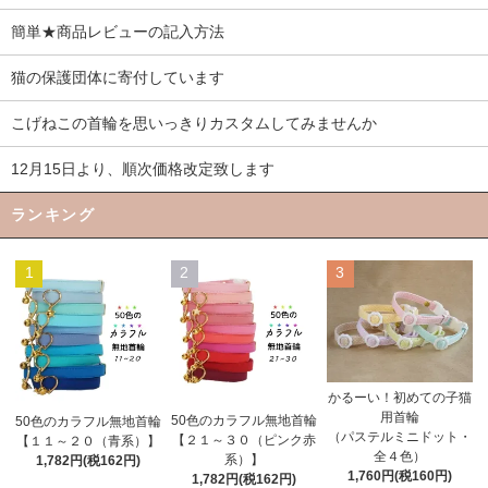
簡単★商品レビューの記入方法
猫の保護団体に寄付しています
こげねこの首輪を思いっきりカスタムしてみませんか
12月15日より、順次価格改定致します
ランキング
1
2
3
かるーい！初めての子猫
用首輪
50色のカラフル無地首輪
50色のカラフル無地首輪
（パステルミニドット・
【２１～３０（ピンク赤
【１１～２０（青系）】
全４色）
系）】
1,782円(税162円)
1,760円(税160円)
1,782円(税162円)