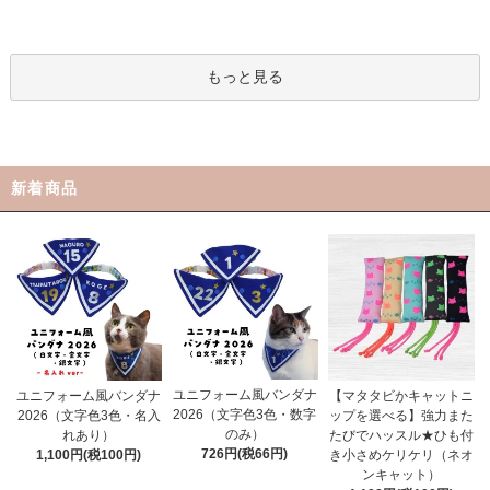
もっと見る
新着商品
ユニフォーム風バンダナ
ユニフォーム風バンダナ
【マタタビかキャットニ
2026（文字色3色・数字
2026（文字色3色・名入
ップを選べる】強力また
のみ）
れあり）
たびでハッスル★ひも付
726円(税66円)
1,100円(税100円)
き小さめケリケリ（ネオ
ンキャット）