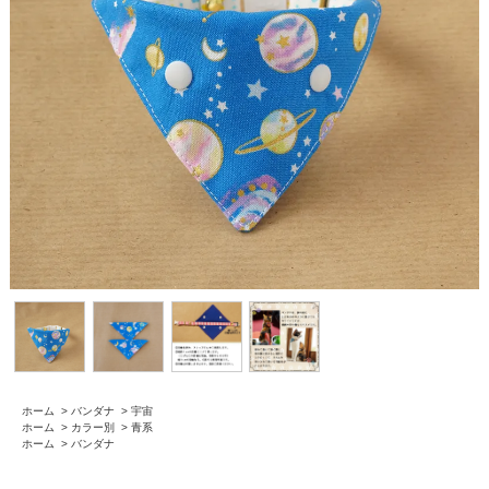
ホーム
>
バンダナ
>
宇宙
ホーム
>
カラー別
>
青系
ホーム
>
バンダナ