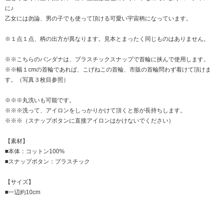
に♪
乙女には勿論、男の子でも使って頂ける可愛い宇宙柄になっています。
※１点１点、柄の出方が異なります。見本とまったく同じものはありません。
※※こちらのバンダナは、プラスチックスナップで首輪に挟んで使用します。
※※幅１cmの首輪であれば、こげねこの首輪、市販の首輪問わず着けて頂けま
す。（写真３枚目参照）
※※※丸洗いも可能です。
※※※洗って、アイロンをしっかりかけて頂くと形が長持ちします。
※※※（スナップボタンに直接アイロンはかけないでください）
【素材】
■本体：コットン100%
■スナップボタン：プラスチック
【サイズ】
■一辺約10cm