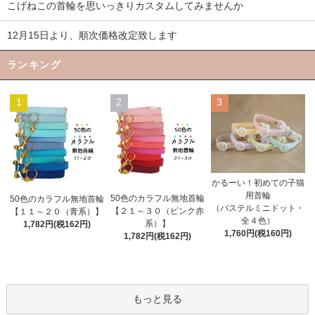
こげねこの首輪を思いっきりカスタムしてみませんか
12月15日より、順次価格改定致します
ランキング
1
2
3
かるーい！初めての子猫
用首輪
50色のカラフル無地首輪
50色のカラフル無地首輪
（パステルミニドット・
【２１～３０（ピンク赤
【１１～２０（青系）】
全４色）
系）】
1,782円(税162円)
1,760円(税160円)
1,782円(税162円)
もっと見る