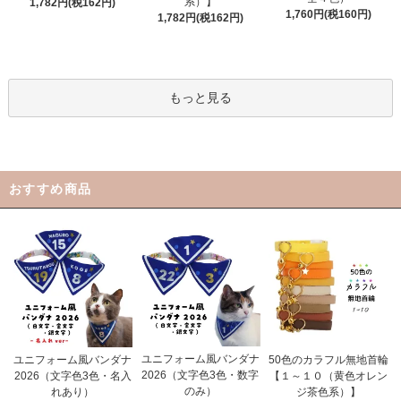
系）】
1,782円(税162円)
1,760円(税160円)
1,782円(税162円)
もっと見る
おすすめ商品
ユニフォーム風バンダナ
ユニフォーム風バンダナ
50色のカラフル無地首輪
2026（文字色3色・数字
2026（文字色3色・名入
【１～１０（黄色オレン
のみ）
れあり）
ジ茶色系）】