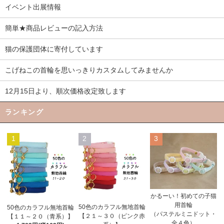
イベント出展情報
簡単★商品レビューの記入方法
猫の保護団体に寄付しています
こげねこの首輪を思いっきりカスタムしてみませんか
12月15日より、順次価格改定致します
ランキング
1
2
3
かるーい！初めての子猫
用首輪
50色のカラフル無地首輪
50色のカラフル無地首輪
（パステルミニドット・
【２１～３０（ピンク赤
【１１～２０（青系）】
全４色）