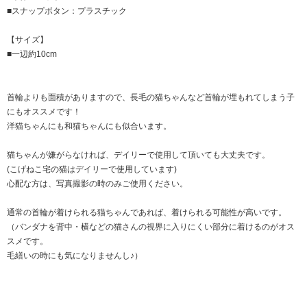
■スナップボタン：プラスチック
【サイズ】
■一辺約10cm
首輪よりも面積がありますので、長毛の猫ちゃんなど首輪が埋もれてしまう子
にもオススメです！
洋猫ちゃんにも和猫ちゃんにも似合います。
猫ちゃんが嫌がらなければ、デイリーで使用して頂いても大丈夫です。
(こげねこ宅の猫はデイリーで使用しています)
心配な方は、写真撮影の時のみご使用ください。
通常の首輪が着けられる猫ちゃんであれば、着けられる可能性が高いです。
（バンダナを背中・横などの猫さんの視界に入りにくい部分に着けるのがオス
スメです。
毛繕いの時にも気になりませんし♪）