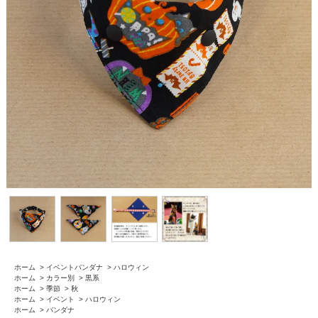
ホーム
>
イベントバンダナ
>
ハロウィン
ホーム
>
カラー別
>
黒系
ホーム
>
季節
>
秋
ホーム
>
イベント
>
ハロウィン
ホーム
>
バンダナ