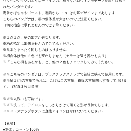
ワッペンやタグのようなデザインの、様々なハロウィンモチーフが散りばめら
れたバンダナです♪
定番かぼちゃやゴースト、黒猫から、中にはお墓デザインまであります。
こちらのバンダナは、柄の個体差が大きいのでご注意ください。
（柄の指定は承れませんのでご了承ください）
※１点１点、柄の出方が異なります。
※柄の指定は出来ませんのでご了承ください。
※見本とまったく同じものはありません。
※柄自体は他の２色でも変わりません（カラーは違う部分もあり）。
※「こんな柄もあるかも」と、他の２色もチェックしてみてください。
※※こちらのバンダナは、プラスチックスナップで首輪に挟んで使用します。
※※幅１cmの首輪であれば、こげねこの首輪、市販の首輪問わず着けて頂けま
す。（写真３枚目参照）
※※※丸洗いも可能です。
※※※洗って、アイロンをしっかりかけて頂くと形が長持ちします。
※※※（スナップボタンに直接アイロンはかけないでください）
【素材】
■本体：コットン100%