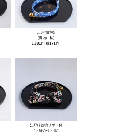
江戸猫首輪
(青地に桜)
1,881円(税171円)
江戸猫首輪リボン付
（大輪の桜・黒）