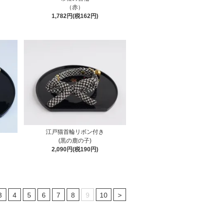
（赤）
1,782円(税162円)
江戸猫首輪リボン付き
(黒の鹿の子)
2,090円(税190円)
3
4
5
6
7
8
9
10
>