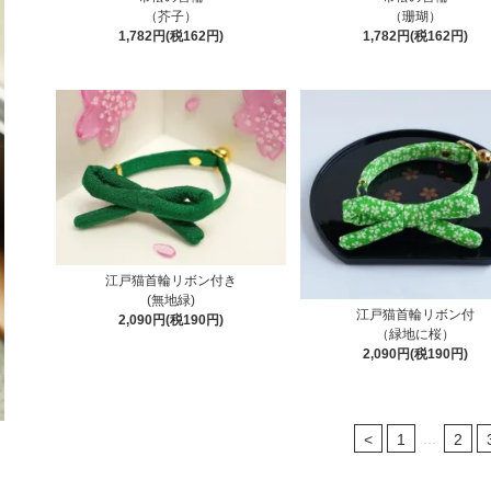
（芥子）
（珊瑚）
1,782円(税162円)
1,782円(税162円)
江戸猫首輪リボン付き
(無地緑)
江戸猫首輪リボン付
2,090円(税190円)
（緑地に桜）
2,090円(税190円)
...
<
1
2