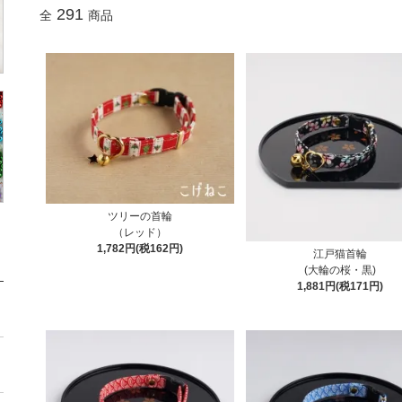
291
全
商品
ツリーの首輪
（レッド）
1,782円(税162円)
江戸猫首輪
(大輪の桜・黒)
1,881円(税171円)