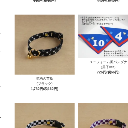
440円(税40円)
440円(税40円)
ユニフォーム風バンダナ
（男子ver）
726円(税66円)
星柄の首輪
(ブラック)
1,782円(税162円)