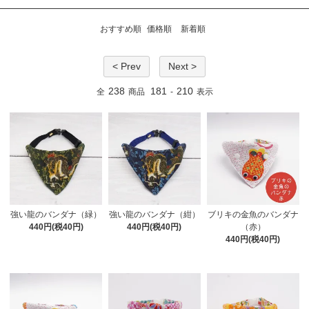
おすすめ順
価格順
新着順
< Prev
Next >
238
181
210
全
商品
-
表示
強い龍のバンダナ（緑）
強い龍のバンダナ（紺）
ブリキの金魚のバンダナ
440円(税40円)
440円(税40円)
（赤）
440円(税40円)