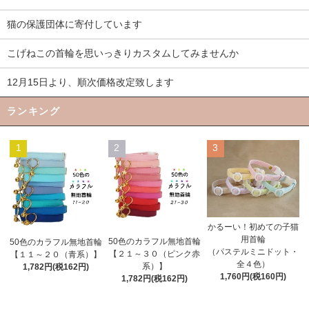
猫の保護団体に寄付しています
こげねこの首輪を思いっきりカスタムしてみませんか
12月15日より、順次価格改定致します
ランキング
1
2
3
かるーい！初めての子猫
用首輪
50色のカラフル無地首輪
50色のカラフル無地首輪
（パステルミニドット・
【２１～３０（ピンク赤
【１１～２０（青系）】
全４色）
系）】
1,782円(税162円)
1,760円(税160円)
1,782円(税162円)