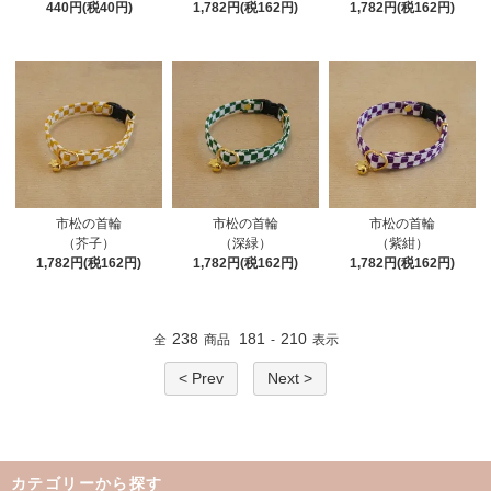
440円(税40円)
1,782円(税162円)
1,782円(税162円)
市松の首輪
市松の首輪
市松の首輪
（芥子）
（深緑）
（紫紺）
1,782円(税162円)
1,782円(税162円)
1,782円(税162円)
238
181
210
全
商品
-
表示
< Prev
Next >
カテゴリーから探す