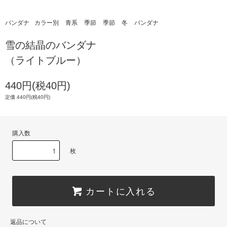
バンダナ
カラー別
青系
季節
季節
冬
バンダナ
雪の結晶のバンダナ
（ライトブルー）
440円(税40円)
定価 440円(税40円)
購入数
枚
カートに入れる
返品について