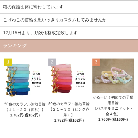
猫の保護団体に寄付しています
こげねこの首輪を思いっきりカスタムしてみませんか
12月15日より、順次価格改定致します
ランキング
1
2
3
かるーい！初めての子猫
用首輪
50色のカラフル無地首輪
50色のカラフル無地首輪
（パステルミニドット・
【２１～３０（ピンク赤
【１１～２０（青系）】
全４色）
系）】
1,782円(税162円)
1,760円(税160円)
1,782円(税162円)