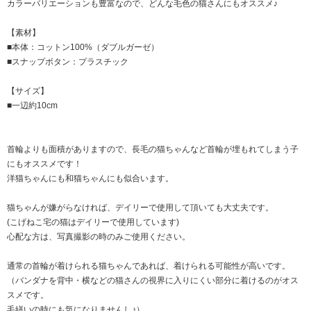
カラーバリエーションも豊富なので、どんな毛色の猫さんにもオススメ♪
【素材】
■本体：コットン100%（ダブルガーゼ）
■スナップボタン：プラスチック
【サイズ】
■一辺約10cm
首輪よりも面積がありますので、長毛の猫ちゃんなど首輪が埋もれてしまう子
にもオススメです！
洋猫ちゃんにも和猫ちゃんにも似合います。
猫ちゃんが嫌がらなければ、デイリーで使用して頂いても大丈夫です。
(こげねこ宅の猫はデイリーで使用しています)
心配な方は、写真撮影の時のみご使用ください。
通常の首輪が着けられる猫ちゃんであれば、着けられる可能性が高いです。
（バンダナを背中・横などの猫さんの視界に入りにくい部分に着けるのがオス
スメです。
毛繕いの時にも気になりませんし♪）