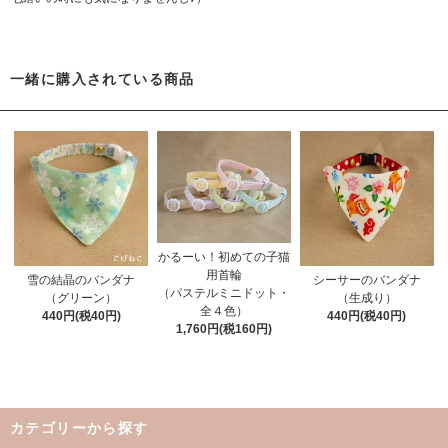
一緒に購入されている商品
かるーい！初めての子猫
用首輪
雪の結晶のバンダナ
シーサーのバンダナ
（パステルミニドット・
（グリーン）
（生成り）
全４色）
440円(税40円)
440円(税40円)
1,760円(税160円)
カテゴリーから探す