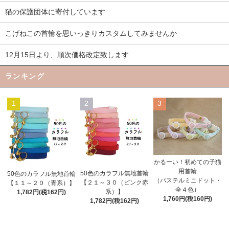
猫の保護団体に寄付しています
こげねこの首輪を思いっきりカスタムしてみませんか
12月15日より、順次価格改定致します
ランキング
1
2
3
かるーい！初めての子猫
用首輪
50色のカラフル無地首輪
50色のカラフル無地首輪
（パステルミニドット・
【２１～３０（ピンク赤
【１１～２０（青系）】
全４色）
系）】
1,782円(税162円)
1,760円(税160円)
1,782円(税162円)