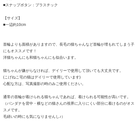
■スナップボタン：プラスチック
【サイズ】
■一辺約10cm
首輪よりも面積がありますので、長毛の猫ちゃんなど首輪が埋もれてしまう子
にもオススメです！
洋猫ちゃんにも和猫ちゃんにも似合います。
猫ちゃんが嫌がらなければ、デイリーで使用して頂いても大丈夫です。
(こげねこ宅の猫はデイリーで使用しています)
心配な方は、写真撮影の時のみご使用ください。
通常の首輪が着けられる猫ちゃんであれば、着けられる可能性が高いです。
（バンダナを背中・横などの猫さんの視界に入りにくい部分に着けるのがオス
スメです。
毛繕いの時にも気になりませんし♪）