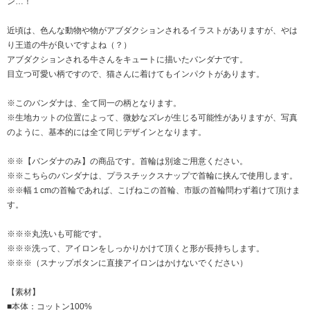
ン…！
近頃は、色んな動物や物がアブダクションされるイラストがありますが、やは
り王道の牛が良いですよね（？）
アブダクションされる牛さんをキュートに描いたバンダナです。
目立つ可愛い柄ですので、猫さんに着けてもインパクトがあります。
※このバンダナは、全て同一の柄となります。
※生地カットの位置によって、微妙なズレが生じる可能性がありますが、写真
のように、基本的には全て同じデザインとなります。
※※【バンダナのみ】の商品です。首輪は別途ご用意ください。
※※こちらのバンダナは、プラスチックスナップで首輪に挟んで使用します。
※※幅１cmの首輪であれば、こげねこの首輪、市販の首輪問わず着けて頂けま
す。
※※※丸洗いも可能です。
※※※洗って、アイロンをしっかりかけて頂くと形が長持ちします。
※※※（スナップボタンに直接アイロンはかけないでください）
【素材】
■本体：コットン100%