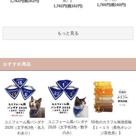
系）】
1,782円(税162円)
1,760円(税160円)
1,782円(税162円)
もっと見る
おすすめ商品
ユニフォーム風バンダナ
ユニフォーム風バンダナ
50色のカラフル無地首輪
2026（文字色3色・数字
2026（文字色3色・名入
【１～１０（黄色オレン
のみ）
れあり）
ジ茶色系）】