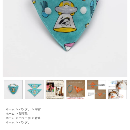
ホーム
>
バンダナ
>
宇宙
ホーム
>
新商品
ホーム
>
カラー別
>
青系
ホーム
>
バンダナ