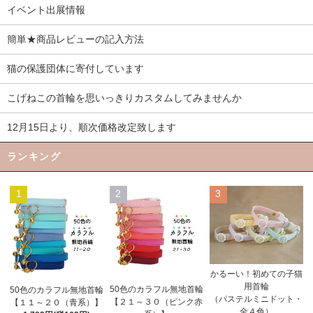
イベント出展情報
簡単★商品レビューの記入方法
猫の保護団体に寄付しています
こげねこの首輪を思いっきりカスタムしてみませんか
12月15日より、順次価格改定致します
ランキング
1
2
3
かるーい！初めての子猫
用首輪
50色のカラフル無地首輪
50色のカラフル無地首輪
（パステルミニドット・
【２１～３０（ピンク赤
【１１～２０（青系）】
全４色）