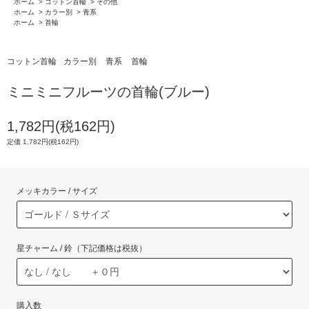
ホーム
>
コットン首輪
>
その他
ホーム
>
カラー別
>
青系
ホーム
>
首輪
コットン首輪
カラー別
青系
首輪
ミニミニフルーツの首輪(ブルー)
1,782円(税162円)
定価 1,782円(税162円)
メッキカラー / サイズ
星チャーム / 鈴（下記価格は税抜）
購入数