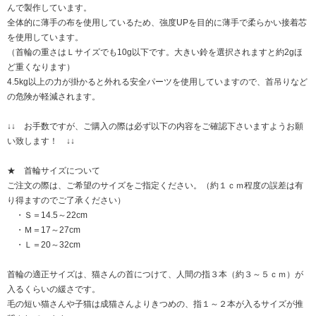
んで製作しています。
全体的に薄手の布を使用しているため、強度UPを目的に薄手で柔らかい接着芯
を使用しています。
（首輪の重さはＬサイズでも10g以下です。大きい鈴を選択されますと約2gほ
ど重くなります）
4.5kg以上の力が掛かると外れる安全パーツを使用していますので、首吊りなど
の危険が軽減されます。
↓↓ お手数ですが、ご購入の際は必ず以下の内容をご確認下さいますようお願
い致します！ ↓↓
★ 首輪サイズについて
ご注文の際は、ご希望のサイズをご指定ください。（約１ｃｍ程度の誤差は有
り得ますのでご了承ください）
・Ｓ＝14.5～22cm
・Ｍ＝17～27cm
・Ｌ＝20～32cm
首輪の適正サイズは、猫さんの首につけて、人間の指３本（約３～５ｃｍ）が
入るくらいの緩さです。
毛の短い猫さんや子猫は成猫さんよりきつめの、指１～２本が入るサイズが推