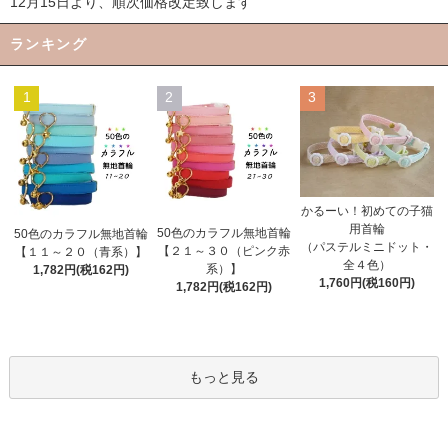
12月15日より、順次価格改定致します
ランキング
1
2
3
かるーい！初めての子猫
用首輪
50色のカラフル無地首輪
50色のカラフル無地首輪
（パステルミニドット・
【２１～３０（ピンク赤
【１１～２０（青系）】
全４色）
系）】
1,782円(税162円)
1,760円(税160円)
1,782円(税162円)
もっと見る