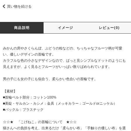
買い物を続ける
商品説明
イメージ
レビュー(0)
みかんの房やさくらんぼ、ぶどうの粒などの、ちっちゃなフルーツ柄が可愛
い、優しいデザインの首輪です。
カラフルな色の小さなデザインなので、ぱっと見シンプルなドットのようにも
見えますが、よく見るとフルーツがいっぱい散りばめられています。
男の子にも女の子にも似合う、柔らかい色合いの首輪です。
【素材】
■首輪ベルト部分：コットン100%
■美錠・サルカン・カシメ：金具（メッキカラー：ゴールドorニッケル）
■バックル：プラスチック
☆☆★ 「こげねこ」の首輪について ★☆☆
猫さんへの負担を考え、出来るだけ「柔らかい布」「手触りの優しい布」を選