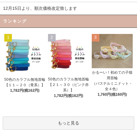
12月15日より、順次価格改定致します
ランキング
1
2
3
かるーい！初めての子猫
用首輪
50色のカラフル無地首輪
50色のカラフル無地首輪
（パステルミニドット・
【２１～３０（ピンク赤
【１１～２０（青系）】
全４色）
系）】
1,782円(税162円)
1,760円(税160円)
1,782円(税162円)
もっと見る