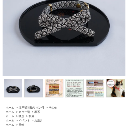
ホーム
>
江戸猫首輪リボン付
>
その他
ホーム
>
カラー別
>
黒系
ホーム
>
柄別
>
和風
ホーム
>
イベント
>
お正月
ホーム
>
首輪