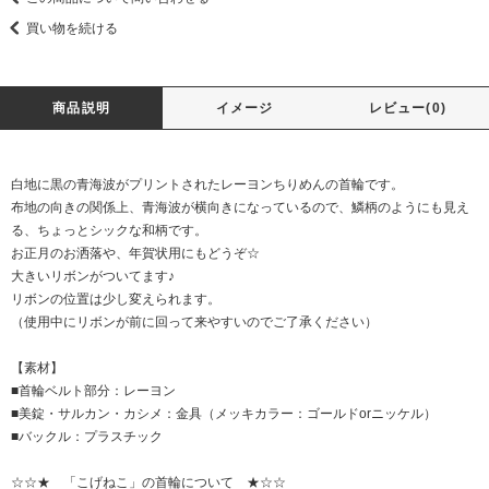
買い物を続ける
商品説明
イメージ
レビュー(0)
白地に黒の青海波がプリントされたレーヨンちりめんの首輪です。
布地の向きの関係上、青海波が横向きになっているので、鱗柄のようにも見え
る、ちょっとシックな和柄です。
お正月のお洒落や、年賀状用にもどうぞ☆
大きいリボンがついてます♪
リボンの位置は少し変えられます。
（使用中にリボンが前に回って来やすいのでご了承ください）
【素材】
■首輪ベルト部分：レーヨン
■美錠・サルカン・カシメ：金具（メッキカラー：ゴールドorニッケル）
■バックル：プラスチック
☆☆★ 「こげねこ」の首輪について ★☆☆