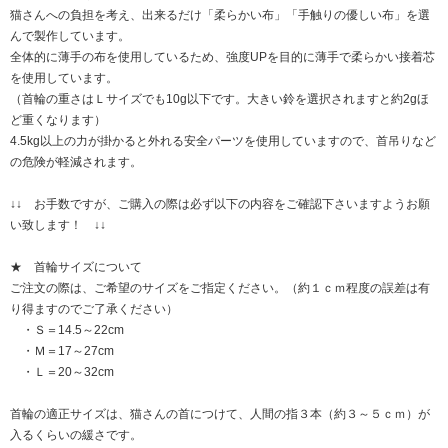
猫さんへの負担を考え、出来るだけ「柔らかい布」「手触りの優しい布」を選
んで製作しています。
全体的に薄手の布を使用しているため、強度UPを目的に薄手で柔らかい接着芯
を使用しています。
（首輪の重さはＬサイズでも10g以下です。大きい鈴を選択されますと約2gほ
ど重くなります）
4.5kg以上の力が掛かると外れる安全パーツを使用していますので、首吊りなど
の危険が軽減されます。
↓↓ お手数ですが、ご購入の際は必ず以下の内容をご確認下さいますようお願
い致します！ ↓↓
★ 首輪サイズについて
ご注文の際は、ご希望のサイズをご指定ください。（約１ｃｍ程度の誤差は有
り得ますのでご了承ください）
・Ｓ＝14.5～22cm
・Ｍ＝17～27cm
・Ｌ＝20～32cm
首輪の適正サイズは、猫さんの首につけて、人間の指３本（約３～５ｃｍ）が
入るくらいの緩さです。