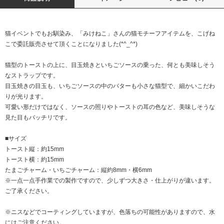
猫イベントでもお馴染み、「みけねこ」さんの猫モチーフアイテムを、こげね
こで委託販売させて頂くことになりました(*^_^*)
猫型のトーストの上に、目玉焼きといちごソースの乗った、何とも美味しそう
なストラップです。
目玉焼きの目玉も、いちごソースの中のバターも小さな猫型で、細かいこだわ
りが光ります。
可愛い形だけではなく、ソースの照りやトーストの耳の色など、美味しそうな
見た目もバッチリです。
■サイズ
トースト縦：約15mm
トースト横：約15mm
たまごチャーム・いちごチャーム：縦約8mm・横6mm
※一点一点手作業での製作ですので、少しずつ大きさ・仕上がりが違います。
ご了承ください。
※ニスなどでコーティングしていますが、色落ちの可能性がありますので、水
にはご注意ください。