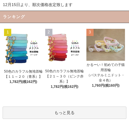
12月15日より、順次価格改定致します
ランキング
1
2
3
かるーい！初めての子猫
用首輪
50色のカラフル無地首輪
50色のカラフル無地首輪
（パステルミニドット・
【２１～３０（ピンク赤
【１１～２０（青系）】
全４色）
系）】
1,782円(税162円)
1,760円(税160円)
1,782円(税162円)
もっと見る