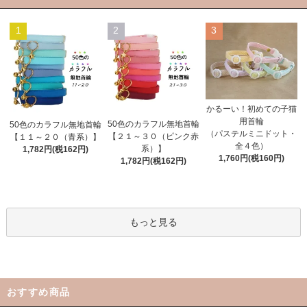
1
2
3
かるーい！初めての子猫
用首輪
50色のカラフル無地首輪
50色のカラフル無地首輪
（パステルミニドット・
【２１～３０（ピンク赤
【１１～２０（青系）】
全４色）
系）】
1,782円(税162円)
1,760円(税160円)
1,782円(税162円)
もっと見る
おすすめ商品