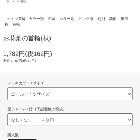
ホーム
>
首輪
コットン首輪
カラー別
赤系
カラー別
ピンク系
柄別
花柄
季節
秋
首輪
お花畑の首輪(秋)
1,782円(税162円)
定価 1,782円(税162円)
メッキカラー / サイズ
星チャーム / 鈴（下記価格は税抜）
購入数