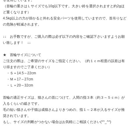
を使用しています。
（首輪の重さはＬサイズでも10g以下です。大きい鈴を選択されますと約2gほ
ど重くなります）
4.5kg以上の力が掛かると外れる安全パーツを使用していますので、首吊りなど
の危険が軽減されます。
↓↓ お手数ですが、ご購入の際は必ず以下の内容をご確認下さいますようお願
い致します！ ↓↓
★ 首輪サイズについて
ご注文の際は、ご希望のサイズをご指定ください。（約１ｃｍ程度の誤差は有
り得ますのでご了承ください）
・Ｓ＝14.5～22cm
・Ｍ＝17～27cm
・Ｌ＝20～32cm
首輪の適正サイズは、猫さんの首につけて、人間の指３本（約３～５ｃｍ）が
入るくらいの緩さです。
毛の短い猫さんや子猫は成猫さんよりきつめの、指１～２本が入るサイズが推
奨されています。
もし、サイズの判断がつかない場合はお気軽にご相談ください(*^_^*)