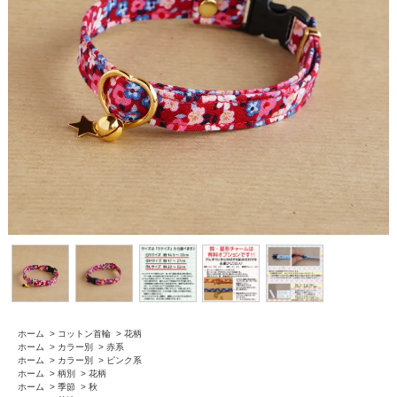
ホーム
>
コットン首輪
>
花柄
ホーム
>
カラー別
>
赤系
ホーム
>
カラー別
>
ピンク系
ホーム
>
柄別
>
花柄
ホーム
>
季節
>
秋