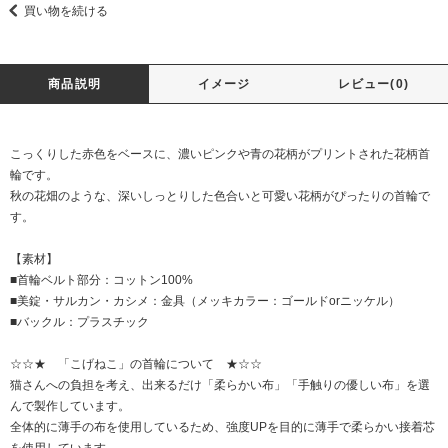
買い物を続ける
商品説明
イメージ
レビュー(0)
こっくりした赤色をベースに、濃いピンクや青の花柄がプリントされた花柄首
輪です。
秋の花畑のような、深いしっとりした色合いと可愛い花柄がぴったりの首輪で
す。
【素材】
■首輪ベルト部分：コットン100%
■美錠・サルカン・カシメ：金具（メッキカラー：ゴールドorニッケル）
■バックル：プラスチック
☆☆★ 「こげねこ」の首輪について ★☆☆
猫さんへの負担を考え、出来るだけ「柔らかい布」「手触りの優しい布」を選
んで製作しています。
全体的に薄手の布を使用しているため、強度UPを目的に薄手で柔らかい接着芯