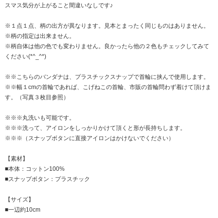
スマス気分が上がること間違いなしです♪
※１点１点、柄の出方が異なります。見本とまったく同じものはありません。
※柄の指定は出来ません。
※柄自体は他の色でも変わりません。良かったら他の２色もチェックしてみて
ください(*^_^*)
※※こちらのバンダナは、プラスチックスナップで首輪に挟んで使用します。
※※幅１cmの首輪であれば、こげねこの首輪、市販の首輪問わず着けて頂けま
す。（写真３枚目参照）
※※※丸洗いも可能です。
※※※洗って、アイロンをしっかりかけて頂くと形が長持ちします。
※※※（スナップボタンに直接アイロンはかけないでください）
【素材】
■本体：コットン100%
■スナップボタン：プラスチック
【サイズ】
■一辺約10cm