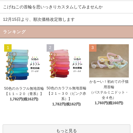
こげねこの首輪を思いっきりカスタムしてみませんか
12月15日より、順次価格改定致します
ランキング
1
2
3
かるーい！初めての子猫
用首輪
50色のカラフル無地首輪
50色のカラフル無地首輪
（パステルミニドット・
【２１～３０（ピンク赤
【１１～２０（青系）】
全４色）
系）】
1,782円(税162円)
1,760円(税160円)
1,782円(税162円)
もっと見る