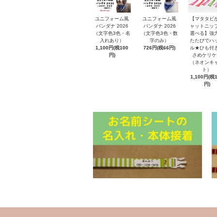
ユニフォーム風
ユニフォーム風
【マタタビ
バンダナ 2026
バンダナ 2026
ャットニッ
（文字色3色・名
（文字色3色・数
選べる】強
入れあり）
字のみ）
たたびでハ
1,100円(税100
726円(税66円)
ル★ひも付
円)
さめケリケ
（ネオンキ
ト）
1,100円(税
円)