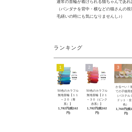
通常の首輪が着けられる猫ちゃんであれ
（バンダナを背中・横などの猫さんの視
毛繕いの時にも気になりませんし♪）
ランキング
1
2
3
かるーい！
50色のカラフル
50色のカラフル
ての子猫用
無地首輪【１１
無地首輪【２１
（パステル
～２０（青
～３０（ピンク
ドット・全
系）】
赤系）】
色）
1,782円(税162
1,782円(税162
1,760円(税
円)
円)
円)