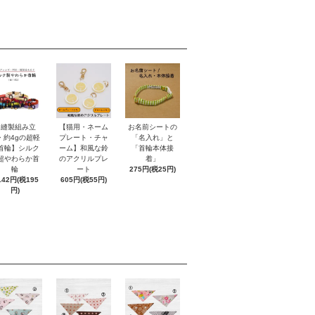
【縫製組み立
【猫用・ネーム
お名前シートの
・約4gの超軽
プレート・チャ
「名入れ」と
首輪】シルク
ーム】和風な鈴
「首輪本体接
超やわらか首
のアクリルプレ
着」
輪
ート
275円(税25円)
142円(税195
605円(税55円)
円)