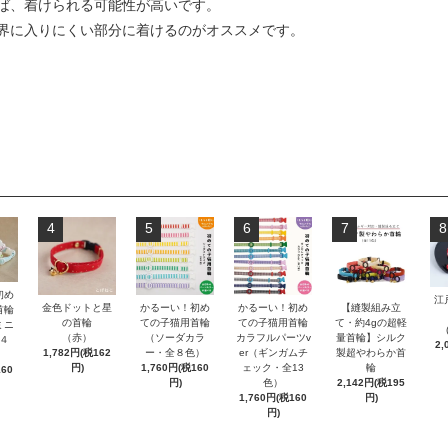
ば、着けられる可能性が高いです。
界に入りにくい部分に着けるのがオススメです。
4
5
6
7
8
初め
江
金色ドットと星
かるーい！初め
かるーい！初め
【縫製組み立
首輪
の首輪
ての子猫用首輪
ての子猫用首輪
て・約4gの超軽
ミニ
（赤）
（ソーダカラ
カラフルパーツv
量首輪】シルク
４
2,
1,782円(税162
ー・全８色）
er（ギンガムチ
製超やわらか首
円)
1,760円(税160
ェック・全13
輪
160
円)
色）
2,142円(税195
1,760円(税160
円)
円)