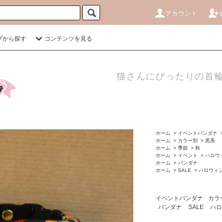
アカウント
プから探す
コンテンツを見る
猫さんにぴったりの首輪
ホーム
>
イベントバンダナ
ホーム
>
カラー別
>
黒系
ホーム
>
季節
>
秋
ホーム
>
イベント
>
ハロウ
ホーム
>
バンダナ
ホーム
>
SALE
>
ハロウィ
イベントバンダナ
カラ
バンダナ
SALE
ハロ