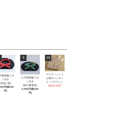
9
10
ブリティッシュ
戸猫首輪リボ
江戸猫首輪リボ
な猫のハンモッ
ン付き
ン付き
ク（ブラウン）
(赤地に桜)
(緑の青海波)
SOLD OUT
090円(税190
2,090円(税190
円)
円)