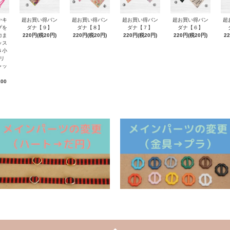
かキ
超お買い得バン
超お買い得バン
超お買い得バン
超お買い得バン
超
プを
ダナ【９】
ダナ【８】
ダナ【７】
ダナ【６】
力ま
220円(税20円)
220円(税20円)
220円(税20円)
220円(税20円)
2
ッス
き小
リ
ャッ
100