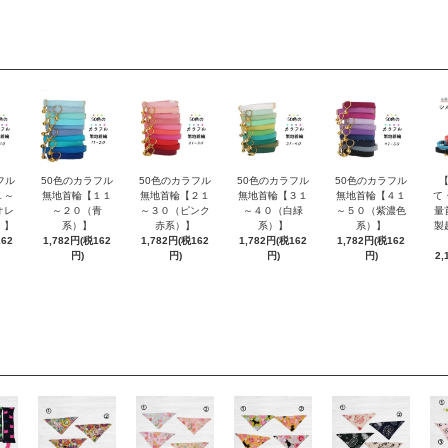
フル
50色のカラフル
50色のカラフル
50色のカラフル
50色のカラフル
１～
無地首輪【１１
無地首輪【２１
無地首輪【３１
無地首輪【４１
て
オレ
～２０（青
～３０（ピンク
～４０（白緑
～５０（紫濃色
量
）】
系）】
赤系）】
系）】
系）】
製
162
1,782円(税162
1,782円(税162
1,782円(税162
1,782円(税162
円)
円)
円)
円)
2,