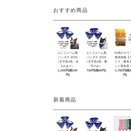
おすすめ商品
ユニフォーム風
ユニフォーム風
50色のカラ
バンダナ 2026
バンダナ 2026
無地首輪【
（文字色3色・名
（文字色3色・数
１０（黄色
入れあり）
字のみ）
ンジ茶色系
1,100円(税100
726円(税66円)
1,782円(税
円)
円)
新着商品