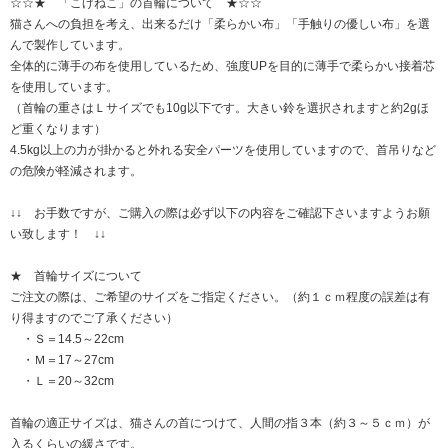
☆☆★ 「こげねこ」の首輪について ★☆☆
猫さんへの負担を考え、出来るだけ「柔らかい布」「手触りの優しい布」を選
んで製作しています。
全体的に薄手の布を使用しているため、強度UPを目的に薄手で柔らかい接着芯
を使用しています。
（首輪の重さはＬサイズでも10g以下です。大きい鈴を選択されますと約2gほ
ど重くなります）
4.5kg以上の力が掛かると外れる安全パーツを使用していますので、首吊りなど
の危険が軽減されます。
↓↓ お手数ですが、ご購入の際は必ず以下の内容をご確認下さいますようお願
い致します！ ↓↓
★ 首輪サイズについて
ご注文の際は、ご希望のサイズをご指定ください。（約１ｃｍ程度の誤差は有
り得ますのでご了承ください）
・Ｓ＝14.5～22cm
・Ｍ＝17～27cm
・Ｌ＝20～32cm
首輪の適正サイズは、猫さんの首につけて、人間の指３本（約３～５ｃｍ）が
入るくらいの緩さです。