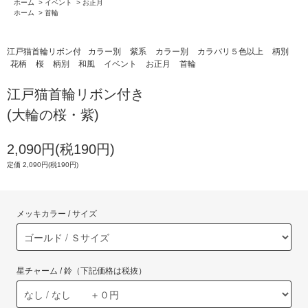
ホーム
>
イベント
>
お正月
ホーム
>
首輪
江戸猫首輪リボン付
カラー別
紫系
カラー別
カラバリ５色以上
柄別
花柄
桜
柄別
和風
イベント
お正月
首輪
江戸猫首輪リボン付き
(大輪の桜・紫)
2,090円(税190円)
定価 2,090円(税190円)
メッキカラー / サイズ
星チャーム / 鈴（下記価格は税抜）