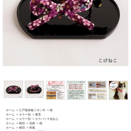
ホーム
>
江戸猫首輪リボン付
>
桜
ホーム
>
カラー別
>
紫系
ホーム
>
カラー別
>
カラバリ５色以上
ホーム
>
柄別
>
花柄
>
桜
ホーム
>
柄別
>
和風