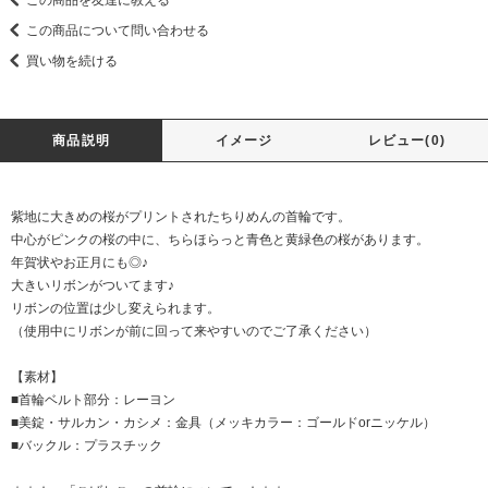
この商品を友達に教える
この商品について問い合わせる
買い物を続ける
商品説明
イメージ
レビュー(0)
紫地に大きめの桜がプリントされたちりめんの首輪です。
中心がピンクの桜の中に、ちらほらっと青色と黄緑色の桜があります。
年賀状やお正月にも◎♪
大きいリボンがついてます♪
リボンの位置は少し変えられます。
（使用中にリボンが前に回って来やすいのでご了承ください）
【素材】
■首輪ベルト部分：レーヨン
■美錠・サルカン・カシメ：金具（メッキカラー：ゴールドorニッケル）
■バックル：プラスチック