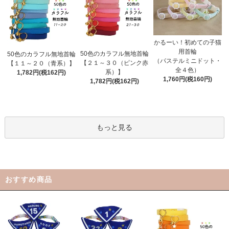
かるーい！初めての子猫
用首輪
50色のカラフル無地首輪
50色のカラフル無地首輪
（パステルミニドット・
【２１～３０（ピンク赤
【１１～２０（青系）】
全４色）
系）】
1,782円(税162円)
1,760円(税160円)
1,782円(税162円)
もっと見る
おすすめ商品