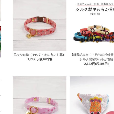
乙女な首輪（その７・赤の丸いお花）
【縫製組み立て・約4gの超軽量
1,782円(税162円)
シルク製超やわらか首輪
2,142円(税195円)