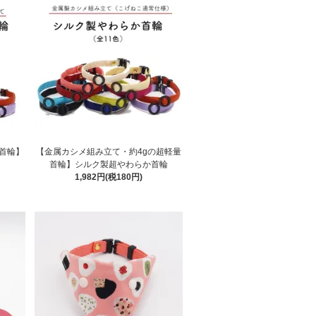
首輪】
【金属カシメ組み立て・約4gの超軽量
首輪】シルク製超やわらか首輪
1,982円(税180円)