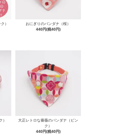
ンク）
おにぎりのバンダナ（桜）
440円(税40円)
ク）
大正レトロな薔薇のバンダナ（ピン
ク）
440円(税40円)