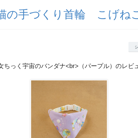
猫の手づくり首輪 こげね
女ちっく宇宙のバンダナ<br>（パープル）のレビ