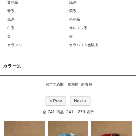
黄色系
緑系
青系
紫系
黒系
茶色系
白系
オレンジ系
金
銀
カラフル
カラバリ５色以上
カラー別
おすすめ順
価格順
新着順
< Prev
Next >
741
241
270
全
商品
-
表示