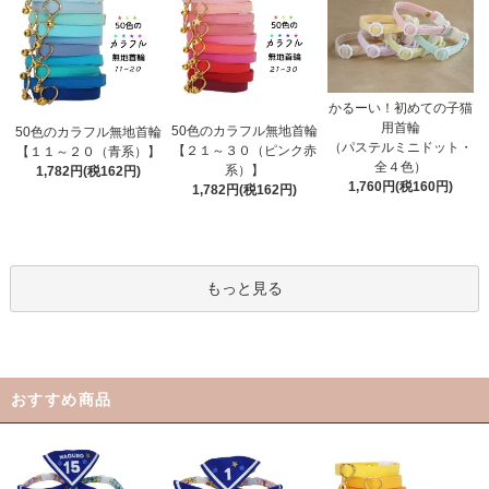
かるーい！初めての子猫
用首輪
50色のカラフル無地首輪
50色のカラフル無地首輪
（パステルミニドット・
【２１～３０（ピンク赤
【１１～２０（青系）】
全４色）
系）】
1,782円(税162円)
1,760円(税160円)
1,782円(税162円)
もっと見る
おすすめ商品